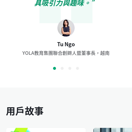
具吸引力與趣味。”
Aaron Lennon
Aleksandra
Dr. Wang
Tu Ngo
YOLA教育集團聯合創辧人暨董事長，越南
Owl Kids Academy創辦人，波蘭
耀華國際教育學校校長，中國
北京大學助理教授，金融學
用戶故事