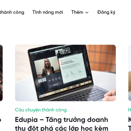
thành công
Tính năng mới
Thêm
Đăng ký
Câu chuyện thành công
H
ô
Edupia – Tăng trưởng doanh
thu đột phá các lớp học kèm