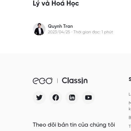
Lý và Hoá Học
Quynh Tran
2023/04/25 · Thời gian đọc: 1 phút
L
M
k
B
Theo dõi bản tin của chúng tôi
T