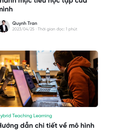
thành mục tiêu học tập của
mình
Quynh Tran
2023/04/25 · Thời gian đọc: 1 phút
ybrid Teaching Learning
Hướng dẫn chi tiết về mô hình