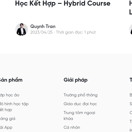
Học Kết Hợp – Hybrid Course
Quynh Tran
2023/04/25 · Thời gian đọc: 1 phút
Sản phẩm
Giải pháp
ớp học ảo
Trường phổ thông
B
ô hình học tập
Giáo dục đại học
S
ết hợp
Trung tâm ngoại
ảng giá
khóa
T
ải App
Cá nhân