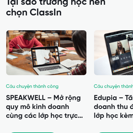
Tại sao trường học nên
chọn ClassIn
Câu chuyện thành công
Câu chuyện thàn
SPEAKWELL – Mở rộng
Edupia – T
quy mô kinh doanh
doanh thu 
cùng các lớp học trực
lớp học kèm
tuyến 1-1 với ClassIn