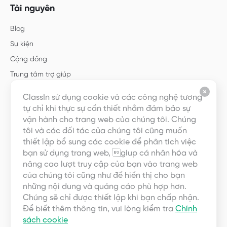
Tài nguyên
Blog
Sự kiện
Cộng đồng
Trung tâm trợ giúp
Hướng dẫn
ClassIn sử dụng cookie và các công nghệ tương
Mẫu
tự chỉ khi thực sự cần thiết nhằm đảm bảo sự
vận hành cho trang web của chúng tôi. Chúng
tôi và các đối tác của chúng tôi cũng muốn
Giới thiệu
thiết lập bổ sung các cookie để phân tích việc
bạn sử dụng trang web, gíup cá nhân hóa và
Về chúng tôi
nâng cao lượt truy cập của bạn vào trang web
Nghề nghiệp
của chúng tôi cũng như để hiển thị cho bạn
những nội dung và quảng cáo phù hợp hơn.
Liên hệ với chúng tôi
Chúng sẽ chỉ được thiết lập khi bạn chấp nhận.
Quan hệ đối tác
Để biết thêm thông tin, vui lòng kiểm tra
Chính
Thoả thuận người dùng
sách cookie