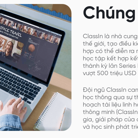
Chúng 
ClassIn là nhà cun
thế giới, tạo điều 
hợp có thể diễn ra m
học tập kết hợp kết
thành kỳ lân Series
vượt 500 triệu USD
Đội ngũ ClassIn cam
học thông qua sự th
hoạch tài liệu linh 
thông minh (ClassIn
gia, giải pháp của 
và học sinh phát tr