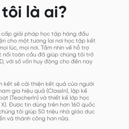
tôi là ai?
g cấp giải pháp học tập hàng đầu
kiện cho một tương lai nơi học tập kết
ọi lúc, mọi nơi. Tầm nhìn về hỗ trợ
 nối toàn cầu đã giúp chúng tôi trở
 D, với số vốn huy động cho đến nay
 kết sẽ cải thiện kết quả của người
am gia hiệu quả (ClassIn), lập kế
hoạt (TeacherIn) và thiết kế lớp học
 X). Được tin dùng trên hơn 160 quốc
chúng tôi giúp 50 triệu nhà giáo dục
iển và thành công hơn nữa.