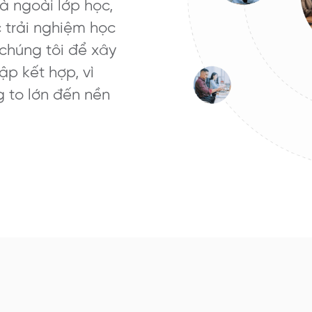
à ngoài lớp học,
 trải nghiệm học
chúng tôi để xây
p kết hợp, vì
 to lớn đến nền