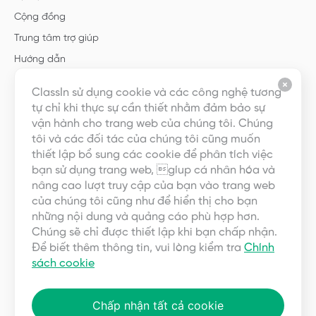
Cộng đồng
Trung tâm trợ giúp
Hướng dẫn
Mẫu
ClassIn sử dụng cookie và các công nghệ tương
tự chỉ khi thực sự cần thiết nhằm đảm bảo sự
Giới thiệu
vận hành cho trang web của chúng tôi. Chúng
tôi và các đối tác của chúng tôi cũng muốn
Về chúng tôi
thiết lập bổ sung các cookie để phân tích việc
bạn sử dụng trang web, gíup cá nhân hóa và
Nghề nghiệp
nâng cao lượt truy cập của bạn vào trang web
Liên hệ với chúng tôi
của chúng tôi cũng như để hiển thị cho bạn
Quan hệ đối tác
những nội dung và quảng cáo phù hợp hơn.
Chúng sẽ chỉ được thiết lập khi bạn chấp nhận.
Thoả thuận người dùng
Để biết thêm thông tin, vui lòng kiểm tra
Chính
Quyền riêng tư
sách cookie
Chấp nhận tất cả cookie
Copyright ©2023 EEO (SINGAPORE) PTE. LTD. Bảo lưu mọi quyền.
Điều
khoản
|
Quyền riêng tư