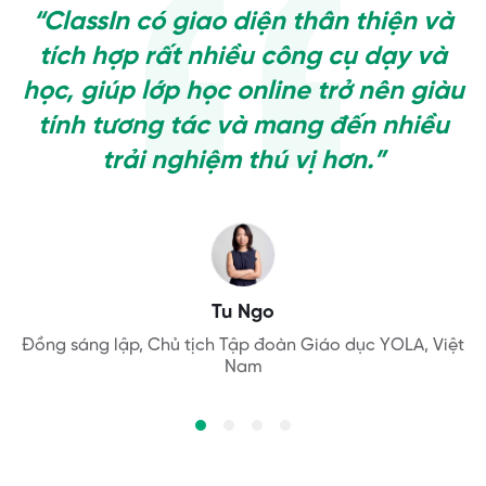
“ClassIn có giao diện thân thiện và
tích hợp rất nhiều công cụ dạy và
học, giúp lớp học online trở nên giàu
tính tương tác và mang đến nhiều
trải nghiệm thú vị hơn.”
Aleksandra
Người sáng lập Owl Kids Academy, Ba Lan
Dr. Wang
Tu Ngo
Đồng sáng lập, Chủ tịch Tập đoàn Giáo dục YOLA, Việt
Giáo sư trợ lý, ngành tài chính, Trường Đại học Bắc
Aaron Lennon
Nam
Kinh
Hiệu trưởng Trường liên cấp quốc tế Yew Wah, Trung
Quốc