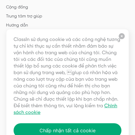
Cộng đồng
Trung tâm trợ giúp
Hướng dẫn
Mẫu
ClassIn sử dụng cookie và các công nghệ tương
tự chỉ khi thực sự cần thiết nhằm đảm bảo sự
Giới thiệu
vận hành cho trang web của chúng tôi. Chúng
tôi và các đối tác của chúng tôi cũng muốn
Về chúng tôi
thiết lập bổ sung các cookie để phân tích việc
bạn sử dụng trang web, gíup cá nhân hóa và
Nghề nghiệp
nâng cao lượt truy cập của bạn vào trang web
Liên hệ với chúng tôi
của chúng tôi cũng như để hiển thị cho bạn
Quan hệ đối tác
những nội dung và quảng cáo phù hợp hơn.
Chúng sẽ chỉ được thiết lập khi bạn chấp nhận.
Thoả thuận người dùng
Để biết thêm thông tin, vui lòng kiểm tra
Chính
Quyền riêng tư
sách cookie
Chấp nhận tất cả cookie
Copyright ©2023 EEO (SINGAPORE) PTE. LTD. Bảo lưu mọi quyền.
Điều
khoản
|
Quyền riêng tư