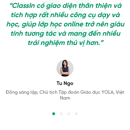
“ClassIn có giao diện thân thiện và
tích hợp rất nhiều công cụ dạy và
học, giúp lớp học online trở nên giàu
tính tương tác và mang đến nhiều
trải nghiệm thú vị hơn.”
Aleksandra
Người sáng lập Owl Kids Academy, Ba Lan
Dr. Wang
Tu Ngo
Đồng sáng lập, Chủ tịch Tập đoàn Giáo dục YOLA, Việt
Giáo sư trợ lý, ngành tài chính, Trường Đại học Bắc
Aaron Lennon
Nam
Kinh
Hiệu trưởng Trường liên cấp quốc tế Yew Wah, Trung
Quốc