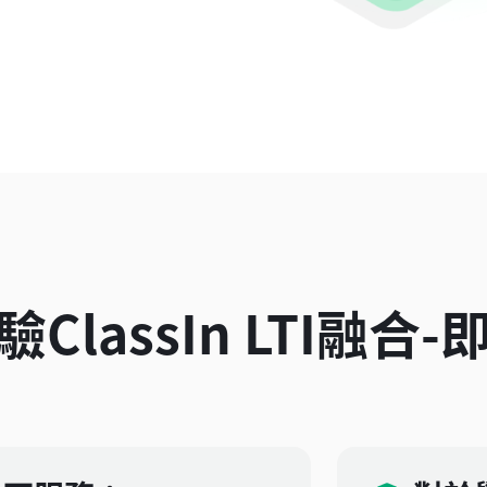
ClassIn LTI融合