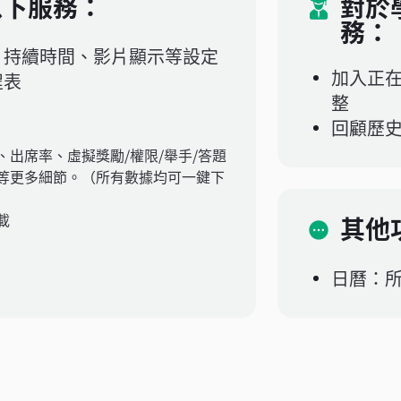
以下服務：
對於
務：
、持續時間、影片顯示等設定
加入正
程表
整
回顧歷
出席率、虛擬獎勵/權限/舉手/答題
等更多細節。（所有數據均可一鍵下
載
其他
日曆：