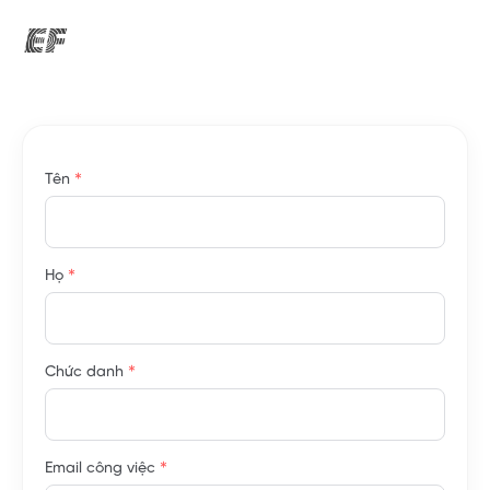
*
Tên
*
Họ
*
Chức danh
*
Email công việc