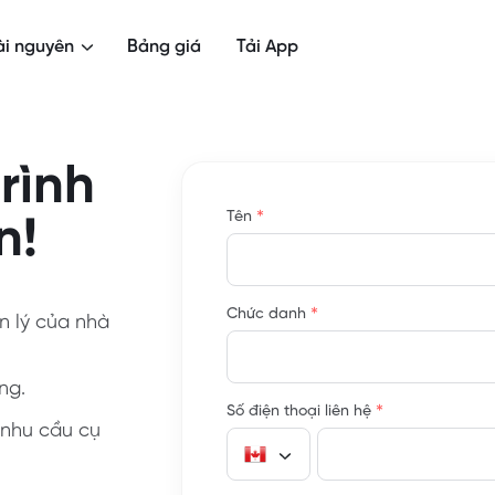
ài nguyên
Bảng giá
Tải App
rình
*
Tên
n!
*
Chức danh
n lý của nhà
ng.
*
Số điện thoại liên hệ
 nhu cầu cụ