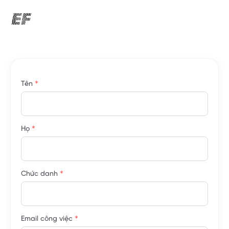
*
Tên
*
Họ
*
Chức danh
*
Email công việc