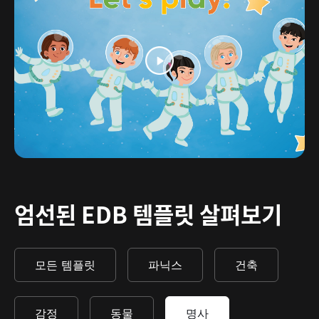
엄선된 EDB 템플릿 살펴보기
모든 템플릿
파닉스
건축
감정
동물
명사