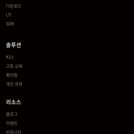
다운로드
LTI
SDK
솔루션
K12
고등 교육
튜터링
개인 과외
리소스
블로그
이벤트
커뮤니티