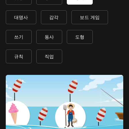
대명사
감각
보드 게임
쓰기
동사
도형
규칙
직업