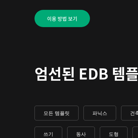
이용 방법 보기
엄선된 EDB 템
모든 템플릿
파닉스
건
쓰기
동사
도형