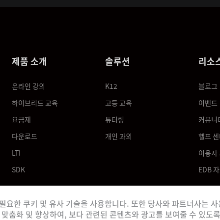
제품 소개
솔루션
리소
온라인 강의
K12
블로그
하이브리드 교육
고등 교육
이벤트
요금제
튜터링
커뮤니
다운로드
개인 과외
헬프 센
LTI
이용자
SDK
EDB 
 꼭 필요한 쿠키 및 유사 기술을 사용합니다. 또한 당사와 파트너사는 
맞춤화 및 향상하여, 보다 관련된 콘텐츠와 광고를 보여줄 수 있도록