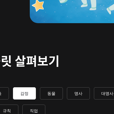
플릿 살펴보기
축
감정
동물
명사
대명사
규칙
직업