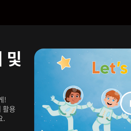
개 및
게!
 활용
요.