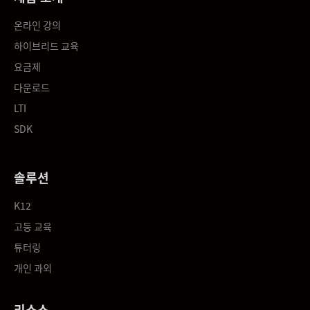
온라인 강의
하이브리드 교육
요금제
다운로드
LTI
SDK
솔루션
K12
고등 교육
튜터링
개인 과외
리소스