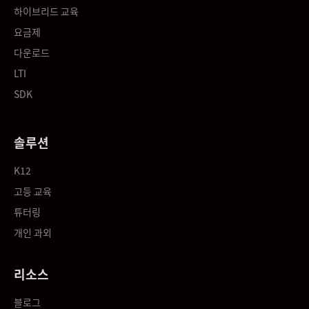
하이브리드 교육
요금제
다운로드
LTI
SDK
솔루션
K12
고등 교육
튜터링
개인 과외
리소스
블로그