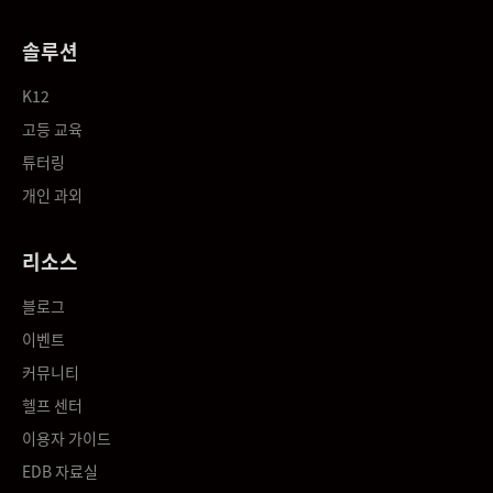
솔루션
K12
고등 교육
튜터링
개인 과외
리소스
블로그
이벤트
커뮤니티
헬프 센터
이용자 가이드
EDB 자료실