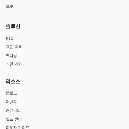
SDK
솔루션
K12
고등 교육
튜터링
개인 과외
리소스
블로그
이벤트
커뮤니티
헬프 센터
이용자 가이드