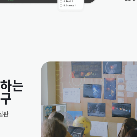
도하는
도구
칠판