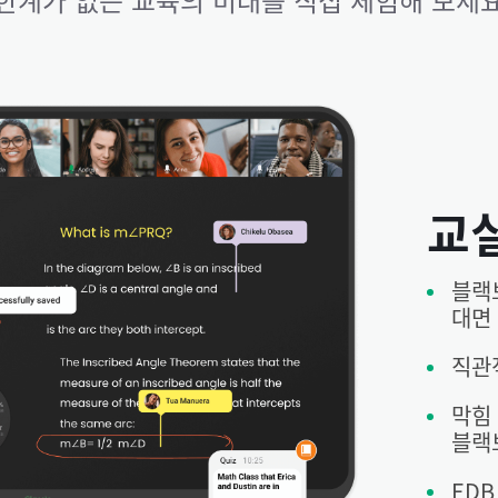
교
블랙
대면
직관
막힘
블랙
EDB