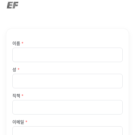
이름
*
성
*
직책
*
이메일
*