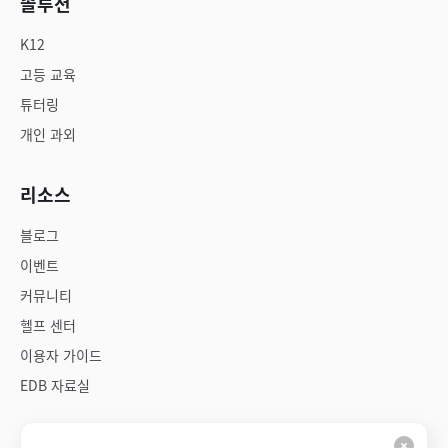
솔루션
K12
고등 교육
튜터링
개인 과외
리소스
블로그
이벤트
커뮤니티
헬프 센터
이용자 가이드
EDB 자료실
회사