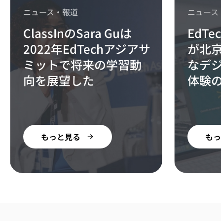
ニュース・報道
ニュース
ClassInのSara Guは
EdT
2022年EdTechアジアサ
が北京
ミットで将来の学習動
なデ
向を展望した
体験
もっと見る
もっ