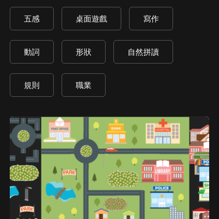
五感
桌面遊戲
寫作
動詞
形狀
自然拼讀
規則
職業